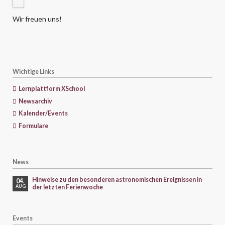
Wir freuen uns!
Wichtige Links
Lernplattform XSchool
Newsarchiv
Kalender/Events
Formulare
News
Hinweise zu den besonderen astronomischen Ereignissen in
04.
der letzten Ferienwoche
AUG
Events