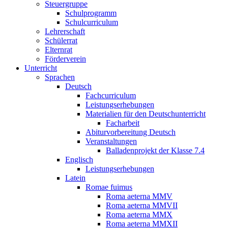
Steuergruppe
Schulprogramm
Schulcurriculum
Lehrerschaft
Schülerrat
Elternrat
Förderverein
Unterricht
Sprachen
Deutsch
Fachcurriculum
Leistungserhebungen
Materialien für den Deutschunterricht
Facharbeit
Abiturvorbereitung Deutsch
Veranstaltungen
Balladenprojekt der Klasse 7.4
Englisch
Leistungserhebungen
Latein
Romae fuimus
Roma aeterna MMV
Roma aeterna MMVII
Roma aeterna MMX
Roma aeterna MMXII