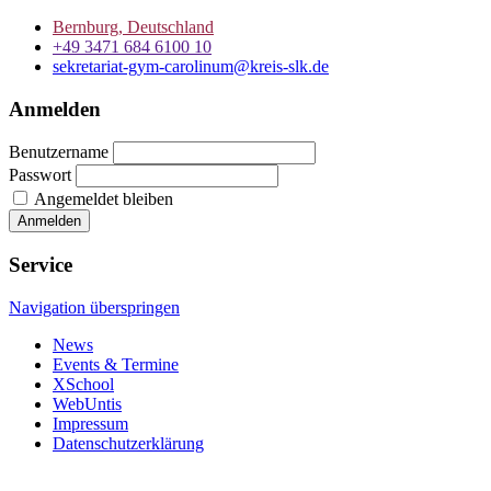
Bernburg, Deutschland
+49 3471 684 6100 10
sekretariat-gym-carolinum@kreis-slk.de
Anmelden
Benutzername
Passwort
Angemeldet bleiben
Service
Navigation überspringen
News
Events & Termine
XSchool
WebUntis
Impressum
Datenschutzerklärung