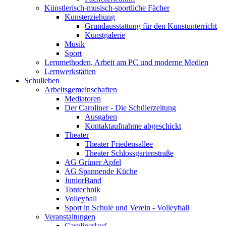
Künstlerisch-musisch-sportliche Fächer
Kunsterziehung
Grundausstattung für den Kunstunterricht
Kunstgalerie
Musik
Sport
Lernmethoden, Arbeit am PC und moderne Medien
Lernwerkstätten
Schulleben
Arbeitsgemeinschaften
Mediatoren
Der Caroliner - Die Schülerzeitung
Ausgaben
Kontaktaufnahme abgeschickt
Theater
Theater Friedensallee
Theater Schlossgartenstraße
AG Grüner Apfel
AG Spannende Küche
JuniorBand
Tontechnik
Volleyball
Sport in Schule und Verein - Volleyball
Veranstaltungen
Carolinerlauf