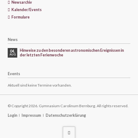
Newsarchiv
Kalender/Events
Formulare
News
Hinweise zu den besonderen astronomischen Ereignissen in
04.
der letzten Ferienwoche
AUG
Events
Aktuell sind keine Termine vorhanden.
© Copyright 2026. Gymnasium Carolinum Bernburg. All rights reserved.
Navigation
Login
Impressum
Datenschutzerklärung
überspringen