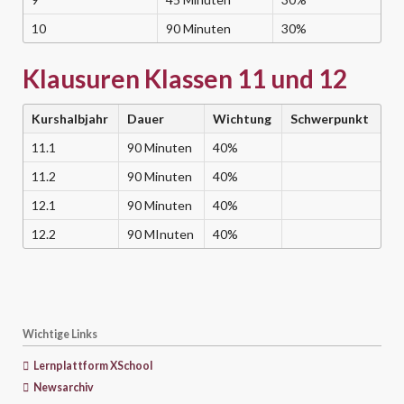
10
90 Minuten
30%
Klausuren Klassen 11 und 12
Kurshalbjahr
Dauer
Wichtung
Schwerpunkt
11.1
90 Minuten
40%
11.2
90 Minuten
40%
12.1
90 Minuten
40%
12.2
90 MInuten
40%
Wichtige Links
Lernplattform XSchool
Newsarchiv