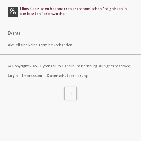
Hinweise zu den besonderen astronomischen Ereignissen in
04.
der letzten Ferienwoche
AUG
Events
Aktuell sind keine Termine vorhanden.
© Copyright 2026. Gymnasium Carolinum Bernburg. All rights reserved.
Navigation
Login
Impressum
Datenschutzerklärung
überspringen