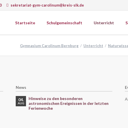
0
sekretariat-gym-carolinum@kreis-slk.de
Startseite
Schulgemeinschaft
Unterricht
S
wissenschaften
Gesellschaftswissenschaften
Gymnasium Carolinum Bernburg
Unterricht
Naturwiss
ematik
Ethik
k
Geografie
Schulprogramm
ie
Geschichte
Schulcurriculum
matik
Psychologie
onomie
Religion
News
E
gie
Sozialkunde
Wirtschaft
Hinweise zu den besonderen
A
04.
astronomischen Ereignissen in der letzten
AUG
Ferienwoche
erkstätten