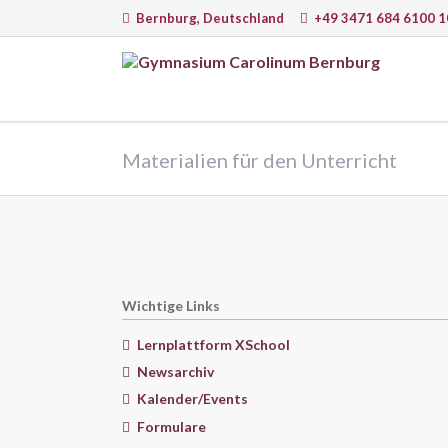
Bernburg, Deutschland
+49 3471 684 6100 1
EN
Sprachen
Natur
Materialien für den Unterricht
Deutsch
Math
Englisch
Physi
Latein
Chem
Französisch
Infor
Italienisch
Astr
Wichtige Links
Biolo
Lernplattform XSchool
Newsarchiv
Kalender/Events
Lernmethoden, Arbeit am PC und
Lernw
moderne Medien
Formulare