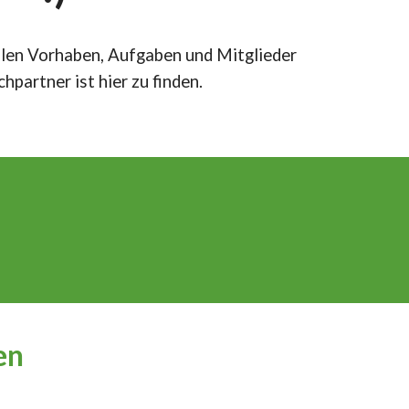
WORD-Downloads ausfüllbar
Carolinerlauf
Grafiken
llen Vorhaben, Aufgaben und Mitglieder
Schulfest
hpartner ist hier zu finden.
Weihnachtskonzerte
Verschiedenes
en