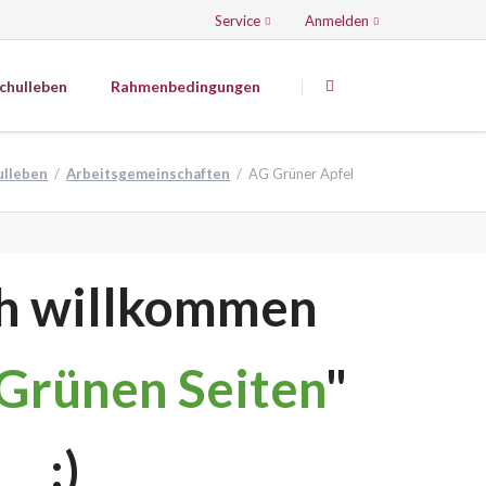
Service
Anmelden
Navigation
Navigation
überspringen
überspringen
chulleben
Rahmenbedingungen
Künstlerisch-musisch-sportliche
Fächer
ulleben
Arbeitsgemeinschaften
AG Grüner Apfel
Mediatoren
Kunsterziehung
Der Caroliner - Die Schülerzeitung
Musik
Theater
Sport
AG Grüner Apfel
ch willkommen
AG Spannende Küche
JuniorBand
Grünen Seiten
"
Tontechnik
Volleyball
PDF-Downloads
:)
Sport in Schule und Verein - Volleyball
WORD-Downloads