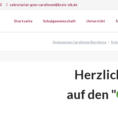
0
sekretariat-gym-carolinum@kreis-slk.de
Startseite
Schulgemeinschaft
Unterricht
S
wissenschaften
Gesellschaftswissenschaften
Gymnasium Carolinum Bernburg
Sch
ematik
Ethik
k
Geografie
Schulprogramm
ie
Geschichte
Schulcurriculum
matik
Psychologie
Herzli
onomie
Religion
gie
Sozialkunde
Wirtschaft
auf den "
erkstätten