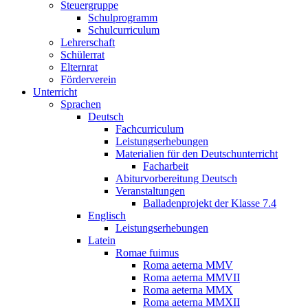
Steuergruppe
Schulprogramm
Schulcurriculum
Lehrerschaft
Schülerrat
Elternrat
Förderverein
Unterricht
Sprachen
Deutsch
Fachcurriculum
Leistungserhebungen
Materialien für den Deutschunterricht
Facharbeit
Abiturvorbereitung Deutsch
Veranstaltungen
Balladenprojekt der Klasse 7.4
Englisch
Leistungserhebungen
Latein
Romae fuimus
Roma aeterna MMV
Roma aeterna MMVII
Roma aeterna MMX
Roma aeterna MMXII