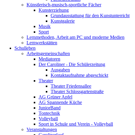
Künstlerisch-musisch-sportliche Fächer
Kunsterziehung
Grundausstattung für den Kunstunterricht
Kunstgalerie
Musik
Sport
Lernmethoden, Arbeit am PC und moderne Medien
Lernwerkstätten
Schulleben
Arbeitsgemeinschaften
Mediatoren
Der Caroliner - Die Schülerzeitung
Ausgaben
Kontaktaufnahme abgeschickt
Theater
Theater Friedensallee
Theater Schlossgartenstraße
AG Grüner Apfel
AG Spannende Küche
JuniorBand
Tontechnik
Volleyball
Sport in Schule und Verein - Volleyball
Veranstaltungen
Carolinerlauf