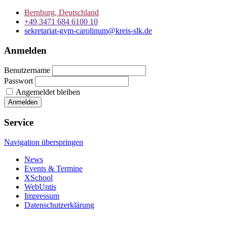
Bernburg, Deutschland
+49 3471 684 6100 10
sekretariat-gym-carolinum@kreis-slk.de
Anmelden
Benutzername
Passwort
Angemeldet bleiben
Service
Navigation überspringen
News
Events & Termine
XSchool
WebUntis
Impressum
Datenschutzerklärung