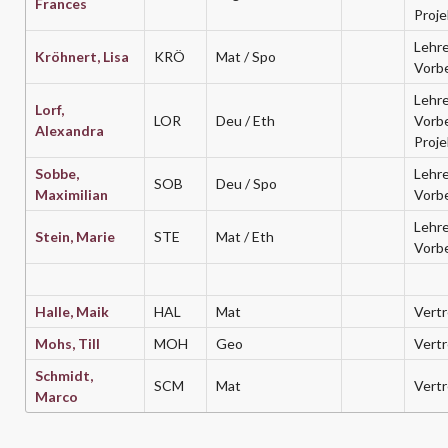
Frances
Proje
Lehre
Kröhnert, Lisa
KRÖ
Mat / Spo
Vorb
Lehre
Lorf,
LOR
Deu / Eth
Vorb
Alexandra
Proje
Sobbe,
Lehre
SOB
Deu / Spo
Maximilian
Vorb
Lehre
Stein, Marie
STE
Mat / Eth
Vorb
Halle, Maik
HAL
Mat
Vertr
Mohs, Till
MOH
Geo
Vertr
Schmidt,
SCM
Mat
Vertr
Marco