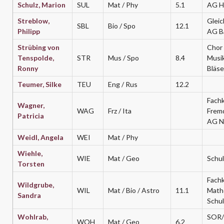
Schulz, Marion
SUL
Mat / Phy
5.1
AG Ha
Streblow,
Gleic
SBL
Bio / Spo
12.1
Philipp
AG Ba
Strübing von
Chor
Tenspolde,
STR
Mus / Spo
8.4
Musi
Ronny
Bläs
Teumer, Silke
TEU
Eng / Rus
12.2
Fachk
Wagner,
WAG
Frz / Ita
Frem
Patricia
AG Na
Weidl, Angela
WEI
Mat / Phy
Wiehle,
WIE
Mat / Geo
Schul
Torsten
Fachk
Wildgrube,
WIL
Mat / Bio / Astro
11.1
Math
Sandra
Schu
Wohlrab,
SOR
WOH
Mat / Geo
6.2