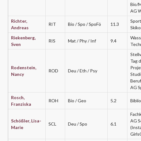
Bio/
AG W
Richter,
Spor
RIT
Bio / Spo / SpoFö
11.3
Andreas
Skik
Riekenberg,
Wasse
RIS
Mat / Phy / Inf
9.4
Sven
Tech
Stellv
Tag d
Rodenstein,
Proje
ROD
Deu / Eth / Psy
Nancy
Studi
Beru
AG S
Rosch,
ROH
Bio / Geo
5.2
Bibli
Franziska
Fachk
Schößler, Lisa-
AG So
SCL
Deu / Spo
6.1
Marie
(Inst
Girls