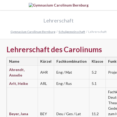
Lehrerschaft
Gymnasium Carolinum Bernburg
Schulgemeinschaft
Lehrerschaft
Lehrerschaft des Carolinums
Name
Kürzel
Fachkombination
Klasse
Funk
Ahrendt,
AHR
Eng / Mat
5.2
Proje
Annelie
Arlt, Heike
ARL
Eng / Rus
5.1
Fachk
Deut
Thea
Gede
Beyer, Jana
BEY
Deu / Ges / Lat
11.2
zum 