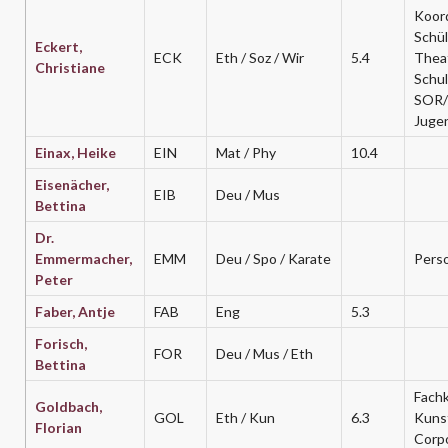
Koord
Schül
Eckert,
ECK
Eth / Soz / Wir
5.4
Thea
Christiane
Schul
SOR
Jugen
Einax, Heike
EIN
Mat / Phy
10.4
Eisenächer,
EIB
Deu / Mus
Bettina
Dr.
Emmermacher,
EMM
Deu / Spo / Karate
Perso
Peter
Faber, Antje
FAB
Eng
5.3
Forisch,
FOR
Deu / Mus / Eth
Bettina
Fachk
Goldbach,
GOL
Eth / Kun
6.3
Kuns
Florian
Corp