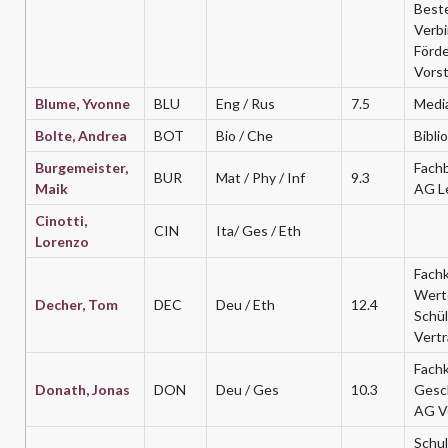
Beste
Verb
Förde
Vors
Blume, Yvonne
BLU
Eng / Rus
7.5
Medi
Bolte, Andrea
BOT
Bio / Che
Bibli
Burgemeister,
Fachb
BUR
Mat / Phy / Inf
9.3
Maik
AG Le
Cinotti,
CIN
Ita/ Ges / Eth
Lorenzo
Fachk
Wert
Decher, Tom
DEC
Deu / Eth
12.4
Schül
Vertr
Fachk
Donath, Jonas
DON
Deu / Ges
10.3
Gesc
AG V
Schul