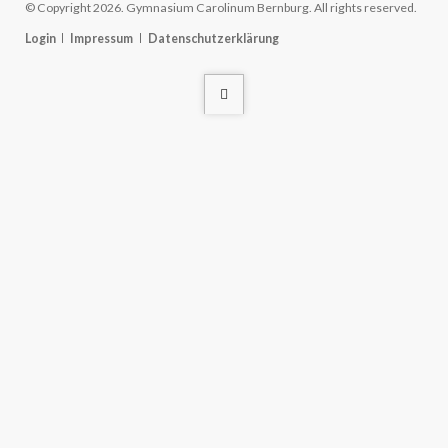
© Copyright 2026. Gymnasium Carolinum Bernburg. All rights reserved.
Navigation
Login
Impressum
Datenschutzerklärung
überspringen