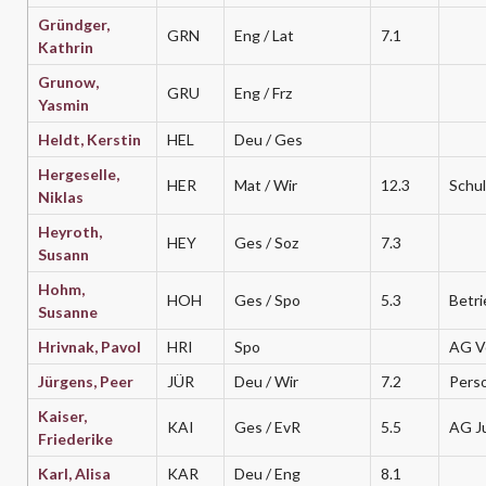
Gründger,
GRN
Eng / Lat
7.1
Kathrin
Grunow,
GRU
Eng / Frz
Yasmin
Heldt, Kerstin
HEL
Deu / Ges
Hergeselle,
HER
Mat / Wir
12.3
Schu
Niklas
Heyroth,
HEY
Ges / Soz
7.3
Susann
Hohm,
HOH
Ges / Spo
5.3
Betri
Susanne
Hrivnak, Pavol
HRI
Spo
AG Vo
Jürgens, Peer
JÜR
Deu / Wir
7.2
Perso
Kaiser,
KAI
Ges / EvR
5.5
AG J
Friederike
Karl, Alisa
KAR
Deu / Eng
8.1