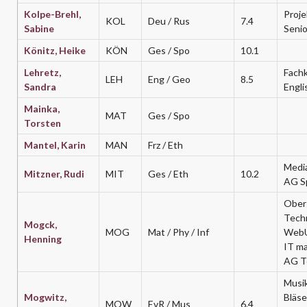
Kolpe-Brehl,
Proje
KOL
Deu / Rus
7.4
Sabine
Seni
Könitz, Heike
KÖN
Ges / Spo
10.1
Lehretz,
Fachk
LEH
Eng / Geo
8.5
Sandra
Engli
Mainka,
MAT
Ges / Spo
Torsten
Mantel, Karin
MAN
Frz / Eth
Medi
Mitzner, Rudi
MIT
Ges / Eth
10.2
AG S
Ober
Techn
Mogck,
MOG
Mat / Phy / Inf
WebU
Henning
IT ma
AG T
Musi
Mogwitz,
Bläse
MOW
EvR / Mus
6.4