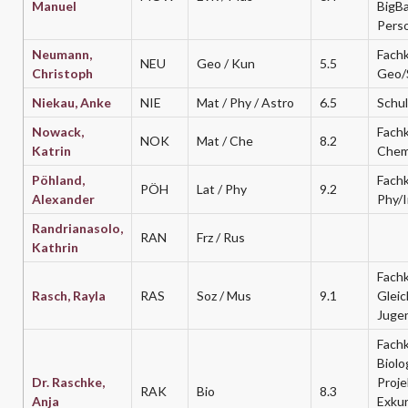
Manuel
BigB
Perso
Neumann,
Fachk
NEU
Geo / Kun
5.5
Christoph
Geo/
Niekau, Anke
NIE
Mat / Phy / Astro
6.5
Schu
Nowack,
Fachk
NOK
Mat / Che
8.2
Katrin
Chem
Pöhland,
Fachk
PÖH
Lat / Phy
9.2
Alexander
Phy/I
Randrianasolo,
RAN
Frz / Rus
Kathrin
Fachk
Rasch, Rayla
RAS
Soz / Mus
9.1
Gleic
Jugen
Fachk
Biolo
Dr. Raschke,
Proje
RAK
Bio
8.3
Anja
Exku