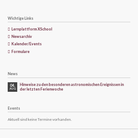
Wichtige Links
Lernplattform XSchool
Newsarchiv
Kalender/Events
Formulare
News
Hinweise zu den besonderen astronomischen Ereignissen in
04.
der letzten Ferienwoche
AUG
Events
Aktuell sind keine Termine vorhanden.