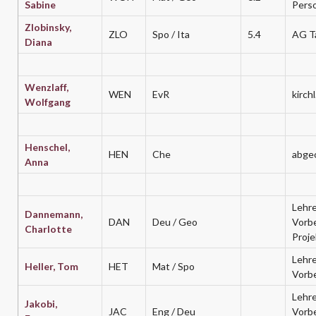
Sabine
Perso
Zlobinsky,
ZLO
Spo / Ita
5.4
AG T
Diana
Wenzlaff,
WEN
EvR
kirch
Wolfgang
Henschel,
HEN
Che
abgeo
Anna
Lehre
Dannemann,
DAN
Deu / Geo
Vorb
Charlotte
Proje
Lehre
Heller, Tom
HET
Mat / Spo
Vorb
Lehre
Jakobi,
JAC
Eng / Deu
Vorb