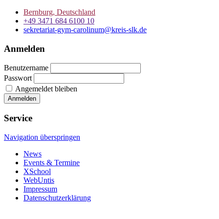
Bernburg, Deutschland
+49 3471 684 6100 10
sekretariat-gym-carolinum@kreis-slk.de
Anmelden
Benutzername
Passwort
Angemeldet bleiben
Service
Navigation überspringen
News
Events & Termine
XSchool
WebUntis
Impressum
Datenschutzerklärung