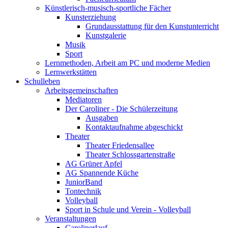
Künstlerisch-musisch-sportliche Fächer
Kunsterziehung
Grundausstattung für den Kunstunterricht
Kunstgalerie
Musik
Sport
Lernmethoden, Arbeit am PC und moderne Medien
Lernwerkstätten
Schulleben
Arbeitsgemeinschaften
Mediatoren
Der Caroliner - Die Schülerzeitung
Ausgaben
Kontaktaufnahme abgeschickt
Theater
Theater Friedensallee
Theater Schlossgartenstraße
AG Grüner Apfel
AG Spannende Küche
JuniorBand
Tontechnik
Volleyball
Sport in Schule und Verein - Volleyball
Veranstaltungen
Carolinerlauf