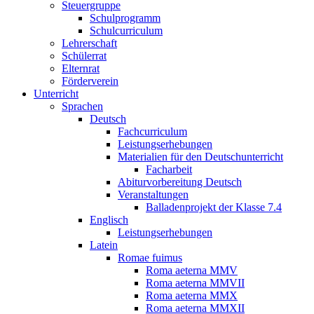
Steuergruppe
Schulprogramm
Schulcurriculum
Lehrerschaft
Schülerrat
Elternrat
Förderverein
Unterricht
Sprachen
Deutsch
Fachcurriculum
Leistungserhebungen
Materialien für den Deutschunterricht
Facharbeit
Abiturvorbereitung Deutsch
Veranstaltungen
Balladenprojekt der Klasse 7.4
Englisch
Leistungserhebungen
Latein
Romae fuimus
Roma aeterna MMV
Roma aeterna MMVII
Roma aeterna MMX
Roma aeterna MMXII