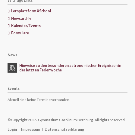
Wichtige Links
Lernplattform XSchool
Newsarchiv
Kalender/Events
Formulare
News
Hinweise zu den besonderen astronomischen Ereignissen in
04.
der letzten Ferienwoche
AUG
Events
Aktuell sind keine Termine vorhanden.
© Copyright 2026. Gymnasium Carolinum Bernburg. All rights reserved.
Navigation
Login
Impressum
Datenschutzerklärung
überspringen