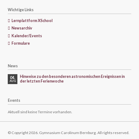
Wichtige Links
Lernplattform XSchool
Newsarchiv
Kalender/Events
Formulare
News
Hinweise zu den besonderen astronomischen Ereignissen in
04.
der letzten Ferienwoche
AUG
Events
Aktuell sind keine Termine vorhanden.
© Copyright 2026. Gymnasium Carolinum Bernburg. All rights reserved.