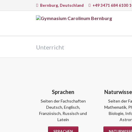
Bernburg, Deutschland
+49 3471 684 6100 1
EN
Sprachen
Natur
Unterricht
Deutsch
Math
Englisch
Physi
Latein
Chem
Französisch
Infor
Italienisch
Astr
Biolo
Sprachen
Naturwisse
Seiten der Fachschaften
Seiten der F
Deutsch, Englisch,
Mathematik, Ph
Französisch, Russisch und
Biologie, In
Lernmethoden, Arbeit am PC und
Lernw
Latein
Astro
moderne Medien
SPRACHEN
NATURWISS