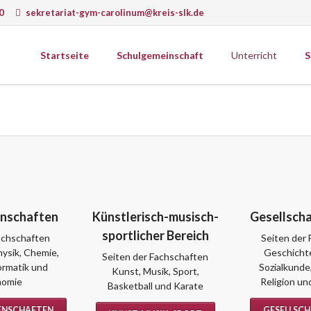
0
sekretariat-gym-carolinum@kreis-slk.de
Startseite
Schulgemeinschaft
Unterricht
S
wissenschaften
Gesellschaftswissenschaften
ematik
Ethik
k
Geografie
Schulprogramm
ie
Geschichte
Schulcurriculum
matik
Psychologie
onomie
Religion
gie
Sozialkunde
nschaften
Künstlerisch-musisch-
Gesellsch
Wirtschaft
sportlicher Bereich
achschaften
Seiten der
ysik, Chemie,
Geschichte
Seiten der Fachschaften
formatik und
Sozialkunde,
Kunst, Musik, Sport,
erkstätten
nomie
Religion un
Basketball und Karate
ENSCHAFTEN
GESELLSC