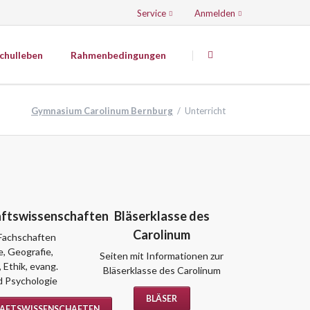
Service
Anmelden
Navigation
Navigation
überspringen
überspringen
chulleben
Rahmenbedingungen
Künstlerisch-musisch-sportliche
Fächer
Gymnasium Carolinum Bernburg
Unterricht
Mediatoren
Kunsterziehung
Der Caroliner - Die Schülerzeitung
Musik
Theater
Sport
AG Grüner Apfel
AG Spannende Küche
aftswissenschaften
Bläserklasse des
JuniorBand
Carolinum
 Fachschaften
Tontechnik
, Geografie,
Seiten mit Informationen zur
Volleyball
 Ethik, evang.
PDF-Downloads
Bläserklasse des Carolinum
d Psychologie
Sport in Schule und Verein - Volleyball
WORD-Downloads
BLÄSER
HAFTSWISSENSCHAFTEN