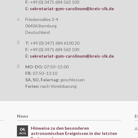
F:
+49 (0) 3471 684 563 100
E:
sekretariat-gym-carolinum@kreis-slk.de
Friedensallee 2-4
06406 Bernburg
Deutschland
T:
+49 (0) 3471 684 6100 20
F:
+49 (0) 3471 684 563 100
E:
sekretariat-gym-carolinum@kreis-slk.de
MO-DO:
07:50–15:00
FR:
07:50–13:10
SA, SO, Feiertag:
geschlossen
Ferien:
nach Vereinbarung
News
E
Hinweise zu den besonderen
A
04.
astronomischen Ereignissen in der letzten
AUG