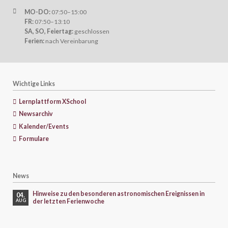
MO-DO:
07:50–15:00
FR:
07:50–13:10
SA, SO, Feiertag:
geschlossen
Ferien:
nach Vereinbarung
Wichtige Links
Lernplattform XSchool
Newsarchiv
Kalender/Events
Formulare
News
Hinweise zu den besonderen astronomischen Ereignissen in
04.
der letzten Ferienwoche
AUG