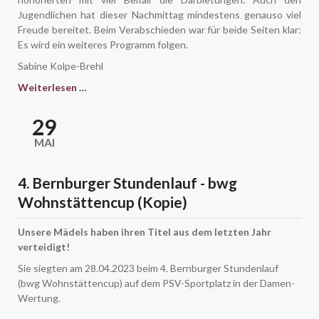
Jugendlichen hat dieser Nachmittag mindestens genauso viel
Freude bereitet. Beim Verabschieden war für beide Seiten klar:
Es wird ein weiteres Programm folgen.
Sabine Kolpe-Brehl
Caroliner
Weiterlesen …
lesen
und
29
singen
MAI
für
Senioren
(Kopie)
4. Bernburger Stundenlauf - bwg
Wohnstättencup (Kopie)
Unsere Mädels haben ihren Titel aus dem letzten Jahr
verteidigt!
Sie siegten am 28.04.2023 beim 4. Bernburger Stundenlauf
(bwg Wohnstättencup) auf dem PSV-Sportplatz in der Damen-
Wertung.