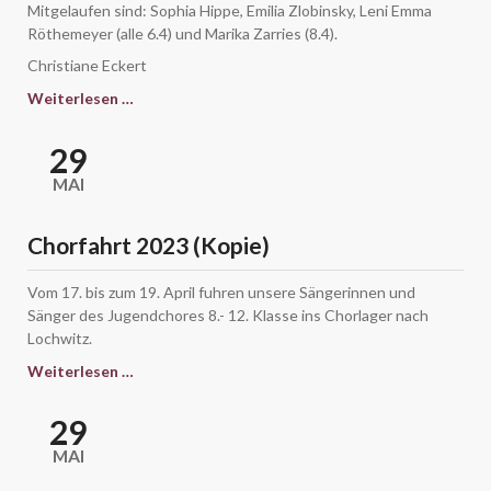
Mitgelaufen sind: Sophia Hippe, Emilia Zlobinsky, Leni Emma
Röthemeyer (alle 6.4) und Marika Zarries (8.4).
Christiane Eckert
4.
Weiterlesen …
Bernburger
Stundenlauf
29
-
MAI
bwg
Wohnstättencup
(Kopie)
Chorfahrt 2023 (Kopie)
Vom 17. bis zum 19. April fuhren unsere Sängerinnen und
Sänger des Jugendchores 8.- 12. Klasse ins Chorlager nach
Lochwitz.
Chorfahrt
Weiterlesen …
2023
(Kopie)
29
MAI