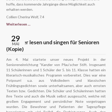
hoffe, dass kommende Jahrgänge diese Möglichkeit auch
erhalten werden.
Collien Cherina Wolf, 7.4
Hinschauen!
Weiterlesen …
Hinhören!
Helfen!
29
(Kopie)
Caroliner lesen und singen für Senioren
MAI
(Kopie)
Am 4. Mai startete unser neues Projekt in der
Senioreneinrichtung "Kanzler von Pfau'scher Stift. Insgesamt
11 Schülerinnen und 1 Schüler der 5. bis 11. Klasse hatten ein
literarisch-musikalisches Programm vorbereitet. Dies war eine
Potpourri u.a. aus Volksliedern und klassischen
Frühlingsgedichten sowie unterhaltsamen, aber auch ernsten
Texten bzw. Gedichten. Die Schüler und Schülerinnen hatten
ihre Texte und auch die Musik selbst ausgesucht, welche mit
großem Engagement und persönlicher Note vorgetragen
wurden. Die Bewohner und Patienten der Tagespflege
honorierten mit viel Beifall die Darbietungen. Auch den