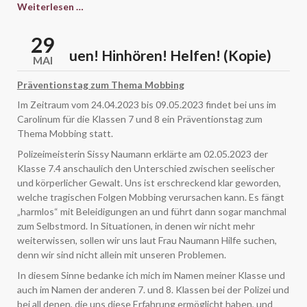
Jugend
Weiterlesen …
trainiert
für
29
Olympia
Hinschauen! Hinhören! Helfen! (Kopie)
MAI
Leichtathletik
(Kopie)
Präventionstag zum Thema Mobbing
Im Zeitraum vom 24.04.2023 bis 09.05.2023 findet bei uns im
Carolinum für die Klassen 7 und 8 ein Präventionstag zum
Thema Mobbing statt.
Polizeimeisterin Sissy Naumann erklärte am 02.05.2023 der
Klasse 7.4 anschaulich den Unterschied zwischen seelischer
und körperlicher Gewalt. Uns ist erschreckend klar geworden,
welche tragischen Folgen Mobbing verursachen kann. Es fängt
„harmlos“ mit Beleidigungen an und führt dann sogar manchmal
zum Selbstmord. In Situationen, in denen wir nicht mehr
weiterwissen, sollen wir uns laut Frau Naumann Hilfe suchen,
denn wir sind nicht allein mit unseren Problemen.
In diesem Sinne bedanke ich mich im Namen meiner Klasse und
auch im Namen der anderen 7. und 8. Klassen bei der Polizei und
bei all denen, die uns diese Erfahrung ermöglicht haben, und