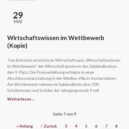
Jugend
debattiert
29
(Kopie)
MAI
Wirtschaftswissen im Wettbewerb
(Kopie)
Tom Börnicke erreichte im Wirtschaftsquiz „Wirtschaftswissen
im Wettbewerb“ der Wirtschaftsjunioren des Salzlandkreises
den 9. Platz. Die Preisverleihung erfolgte in einer
Abschlussveranstaltung in der Weißen Villa in Aschersleben.
Am Wettbewerb nahmen im Salzlandkreis über 200
Schülerinnen und Schüler der Jahrgangsstufe 9 teil.
Wirtschaftswissen
Weiterlesen …
im
Wettbewerb
Seite 7 von 9
(Kopie)
« Anfang
Zurück
3
4
5
6
7
8